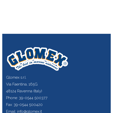
Glomex s.r.l.
Via Faentina, 165G
48124 Ravenna (Italy)
Phone: 39-0544 500377
Fax: 39-0544 500420
Email: info@glomex.it